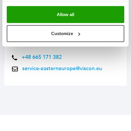
Allow all
Viscon Group Eastern Europe
Firmowa 8
62-023 Robakowo
Customize
Poland
+48 665 171 382
service-easterneurope@viscon.eu