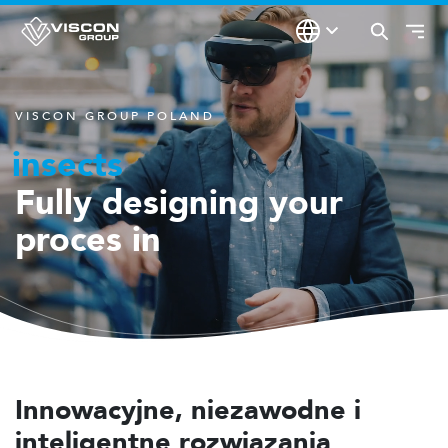
VISCON GROUP POLAND
insects
Fully designing your
flowers & plants
fruit & vegetables
poultry
food
warehousing
fulfillment
medicinal crops
proces in
Innowacyjne, niezawodne i
inteligentne rozwiązania