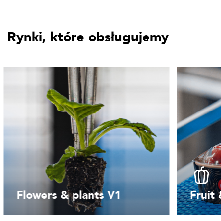
Rynki, które obsługujemy
Flowers & plants V1
Fruit