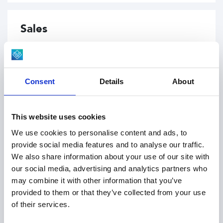
Sales
Viscon Group Eastern Europe
Consent
Details
About
Aleja Niepodległości 106
43-100 Tychy
Poland
This website uses cookies
We use cookies to personalise content and ads, to
+48 601 355 662
provide social media features and to analyse our traffic.
sales@viscon.eu
We also share information about your use of our site with
our social media, advertising and analytics partners who
may combine it with other information that you’ve
provided to them or that they’ve collected from your use
of their services.
Service & Parts