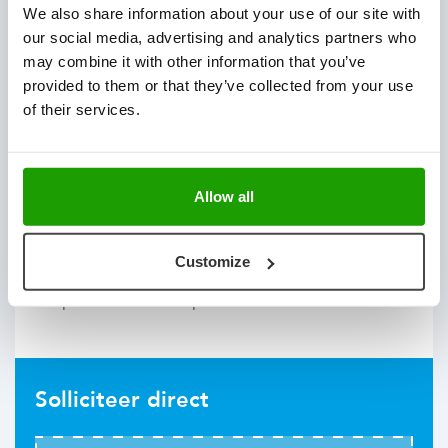
We also share information about your use of our site with
our social media, advertising and analytics partners who
Internationaal actief met projecten over heel de
may combine it with other information that you’ve
wereld
provided to them or that they’ve collected from your use
Innovatie technologieën
of their services.
Actief in verschillende markten zoals, groente &
fruit automatisering en broederijprocessen
Allow all
Bij Viscon krijg je niet zomaar een stageplek, maar
maak je écht deel uit van een team. Ideeën worden
Customize
aangemoedigd, talent wordt ontwikkeld en er is
volop ruimte om te experimenteren en te leren
Solliciteer direct