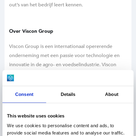
out’s van het bedrijf leert kennen.
Over Viscon Group
Viscon Group is een internationaal opererende
onderneming met een passie voor technologie en
innovatie in de agro- en voedselindustrie. Viscon
ondersteunt klanten over de hele wereld bij het
ontwerpen, bouwen en automatiseren van complete
productiesystemen. Denk hierbij aan geavanceerde
Consent
Details
About
sorteer- en verpakkingslijnen, maar ook aan slimme,
software gestuurde processen die bijdragen aan
This website uses cookies
efficiënte en duurzame productie.
We use cookies to personalise content and ads, to
provide social media features and to analyse our traffic.
Wat maakt Viscon Uniek?