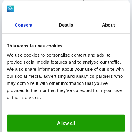
innovatie in de agro- en voedselindustrie. Viscon
ondersteunt klanten over de hele wereld bij het
ontwerpen, bouwen en automatiseren van complete
Consent
Details
About
productiesystemen. Denk hierbij aan geavanceerde
sorteer- en verpakkingslijnen, maar ook aan slimme,
This website uses cookies
software gestuurde processen die bijdragen aan
efficiënte en duurzame productie.
We use cookies to personalise content and ads, to
provide social media features and to analyse our traffic.
We also share information about your use of our site with
our social media, advertising and analytics partners who
may combine it with other information that you’ve
Wat maakt Viscon Uniek?
provided to them or that they’ve collected from your use
of their services.
Internationaal actief met projecten over heel de
wereld
Innovatie technologieën
Allow all
Actief in verschillende markten zoals, groente &