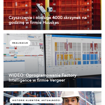
Czyszczenie i obsługa 4000 skrzynek na
godzinę w firmie Huuskes
REALIZACJE
WIDEO: Oprogramowanie Factory
Intelligence w firmie Vergeer
HISTORIE KLIENTÓW, AKTUALNOŚCI