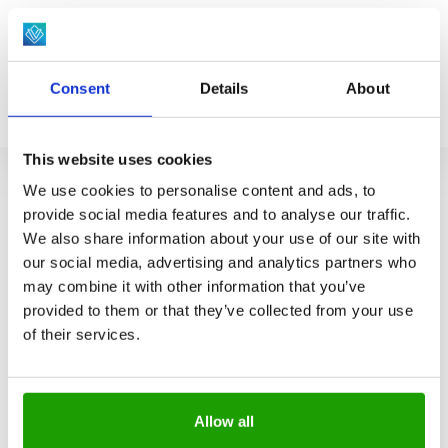
Wspólnie rozpocznijmy Twój nowy
projekt
Consent
Details
About
Wyślij
Skontaktuj
+31
This website uses cookies
mi
się
6
We use cookies to personalise content and ads, to
e-
przez
513
Aktualności i inspiracje
provide social media features and to analyse our traffic.
mail
LinkedIn
53
We also share information about your use of our site with
our social media, advertising and analytics partners who
376
may combine it with other information that you’ve
provided to them or that they’ve collected from your use
REALIZACJE
of their services.
Allow all