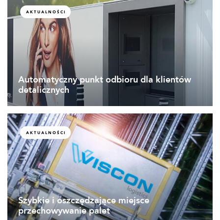
AKTUALNOŚCI
Automatyczny punkt odbioru dla klientów
detalicznych
AKTUALNOŚCI
Szybkie i oszczędzające miejsce
przechowywanie palet