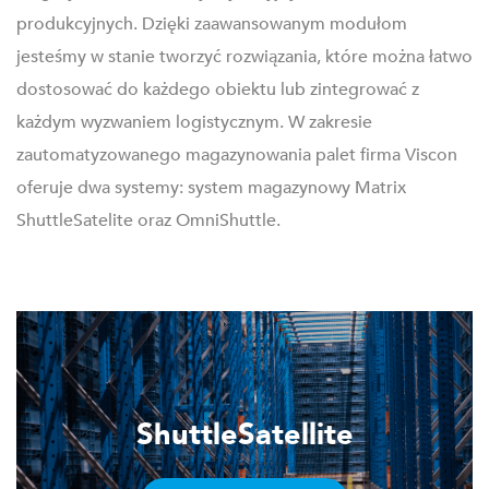
produkcyjnych. Dzięki zaawansowanym modułom
jesteśmy w stanie tworzyć rozwiązania, które można łatwo
dostosować do każdego obiektu lub zintegrować z
każdym wyzwaniem logistycznym. W zakresie
zautomatyzowanego magazynowania palet firma Viscon
oferuje dwa systemy: system magazynowy Matrix
ShuttleSatelite oraz OmniShuttle.
ShuttleSatellite