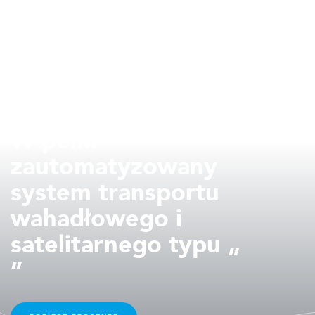
PAMIĘĆ MACIERZOWA
W pełni
zautomatyzowany
system transportu
wahadłowego i
satelitarnego typu „
”