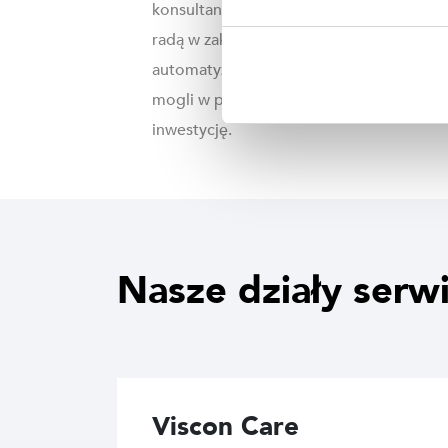
konsultanci służą również klientom
radą w zakresie procesów
automatyzacji i oprogramowania, aby
mogli w pełni wykorzystać swoją
inwestycję.
Nasze działy serw
Viscon Care