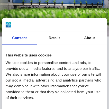
Wizja AI c
Automatyzacja i integracja oprogramowania
Consent
Details
About
Automatyzacja młodych roślin
This website uses cookies
Tworzymy zaawansowane rozwiązania do
We use cookies to personalise content and ads, to
automatyzacji produkcji młodych roślin, które
provide social media features and to analyse our traffic.
We also share information about your use of our site with
pomagają hodowcom skalować działalność,
our social media, advertising and analytics partners who
ograniczać pracochłonność i utrzymywać najwyższą
may combine it with other information that you’ve
jakość roślin. Nasze systemy automatyzują cały
provided to them or that they’ve collected from your use
proces — od siewu i przesadzania po sortowanie i
of their services.
logistykę — płynnie współpracując z procesami