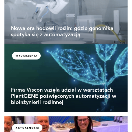
Nowa era hodowli roślin: gdzie genomika
spotyka się z automatyzacją
WYDARZENIA
Firma Viscon wzięła udział w warsztatach
PlantGENE poświęconych automatyzacji w
bioinżynierii roślinnej
AKTUALNOŚCI