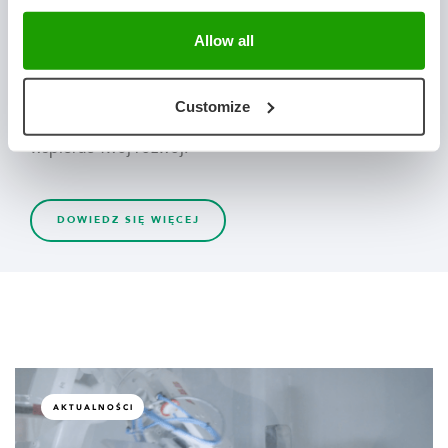
biologicznymi i systemami danych.
Allow all
Niezależnie od tego, czy produkujesz sadzonki z
nasion, hodowli tkankowej czy szczepek, nasze
Customize
gotowe rozwiązania zostały zaprojektowane tak, aby
wspierać Twój rozwój.
DOWIEDZ SIĘ WIĘCEJ
AKTUALNOŚCI