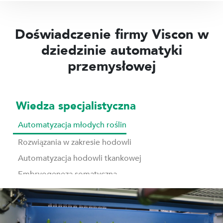
mi
się
6
e-
przez
252
Doświadczenie firmy Viscon w
mail
LinkedIn
09
dziedzinie automatyki
przemysłowej
729
Wiedza specjalistyczna
Automatyzacja młodych roślin
Rozwiązania w zakresie hodowli
Automatyzacja hodowli tkankowej
Embryogeneza somatyczna
Sortowanie, klasyfikowanie, przesadzanie
Materiały eksploatacyjne do upraw
Automatyzacja produkcji nasion