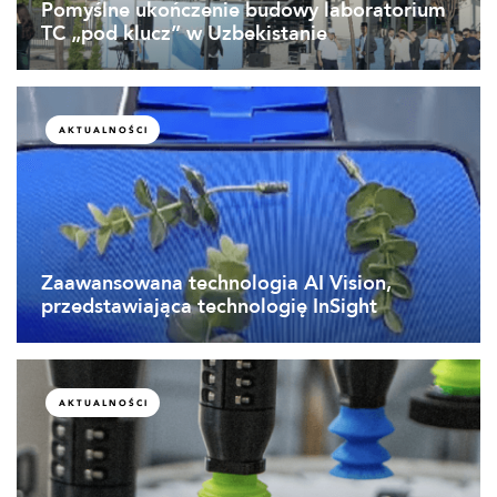
Pomyślne ukończenie budowy laboratorium
TC „pod klucz” w Uzbekistanie
AKTUALNOŚCI
Zaawansowana technologia AI Vision,
przedstawiająca technologię InSight
AKTUALNOŚCI