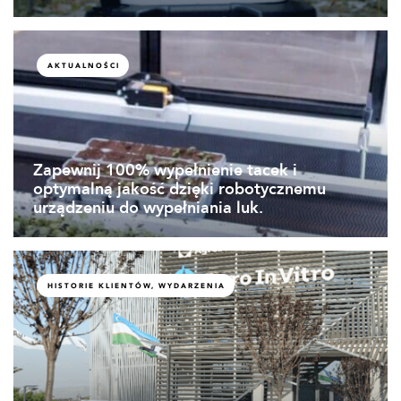
AKTUALNOŚCI
Zapewnij 100% wypełnienie tacek i
optymalną jakość dzięki robotycznemu
urządzeniu do wypełniania luk.
HISTORIE KLIENTÓW, WYDARZENIA