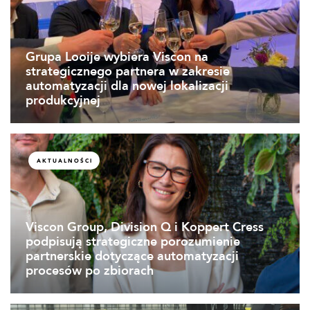
Grupa Looije wybiera Viscon na
strategicznego partnera w zakresie
automatyzacji dla nowej lokalizacji
produkcyjnej
AKTUALNOŚCI
Viscon Group, Division Q i Koppert Cress
podpisują strategiczne porozumienie
partnerskie dotyczące automatyzacji
procesów po zbiorach