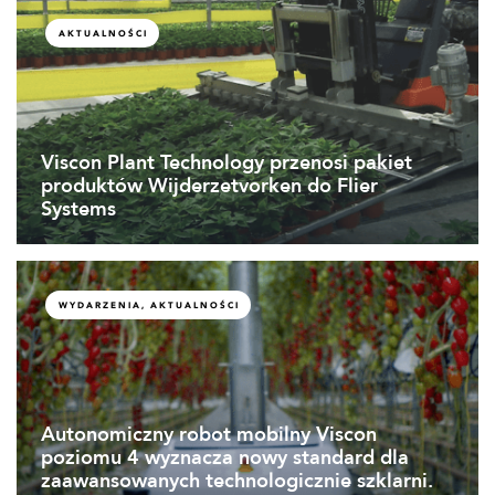
AKTUALNOŚCI
Viscon Plant Technology przenosi pakiet
produktów Wijderzetvorken do Flier
Systems
WYDARZENIA, AKTUALNOŚCI
Autonomiczny robot mobilny Viscon
poziomu 4 wyznacza nowy standard dla
zaawansowanych technologicznie szklarni.