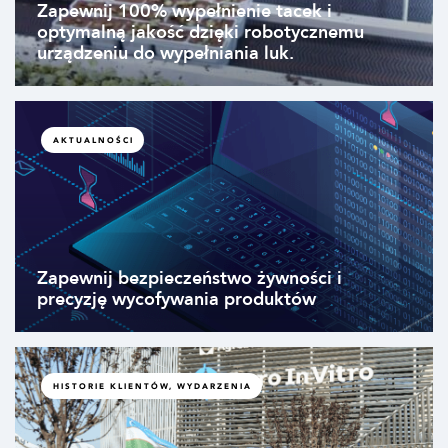
Zapewnij 100% wypełnienie tacek i
optymalną jakość dzięki robotycznemu
urządzeniu do wypełniania luk.
AKTUALNOŚCI
Zapewnij bezpieczeństwo żywności i
precyzję wycofywania produktów
HISTORIE KLIENTÓW, WYDARZENIA