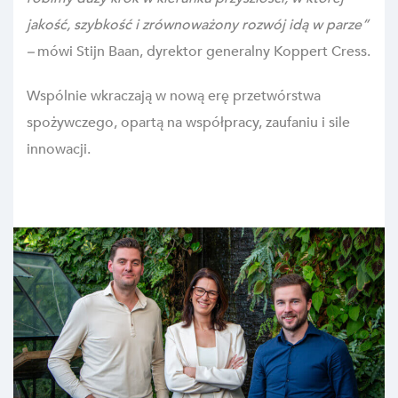
jakość, szybkość i zrównoważony rozwój idą w parze”
–
mówi Stijn Baan, dyrektor generalny Koppert Cress.
Wspólnie wkraczają w nową erę przetwórstwa
spożywczego, opartą na współpracy, zaufaniu i sile
innowacji.