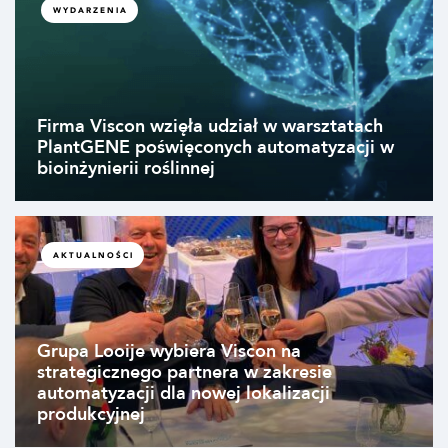
WYDARZENIA
Firma Viscon wzięła udział w warsztatach
PlantGENE poświęconych automatyzacji w
bioinżynierii roślinnej
AKTUALNOŚCI
Grupa Looije wybiera Viscon na
strategicznego partnera w zakresie
automatyzacji dla nowej lokalizacji
produkcyjnej