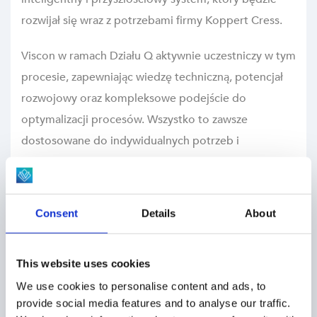
rozwijał się wraz z potrzebami firmy Koppert Cress.
Viscon w ramach Działu Q aktywnie uczestniczy w tym
procesie, zapewniając wiedzę techniczną, potencjał
rozwojowy oraz kompleksowe podejście do
optymalizacji procesów. Wszystko to zawsze
dostosowane do indywidualnych potrzeb i
standardów jakości firmy Koppert Cress.
Wspólnie wprowadzamy innowacje, wspólnie się
Consent
Details
About
rozwijamy
Ta współpraca wyznacza nowy etap w branży
This website uses cookies
ogrodniczej. Viscon Group, Division Q i Koppert
We use cookies to personalise content and ads, to
Cress pokazują, że automatyzacja to nie tylko kwestia
provide social media features and to analyse our traffic.