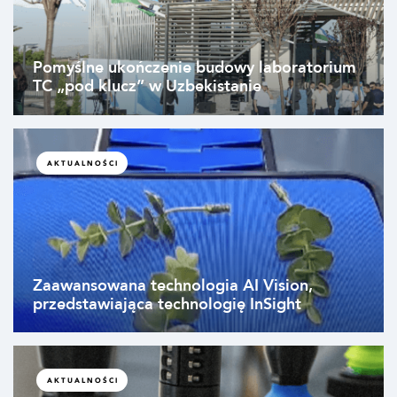
Pomyślne ukończenie budowy laboratorium
TC „pod klucz” w Uzbekistanie
AKTUALNOŚCI
Zaawansowana technologia AI Vision,
przedstawiająca technologię InSight
AKTUALNOŚCI