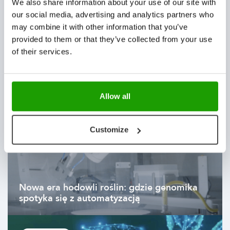
techniczna, ale także strategiczna. „Razem sprawiamy,
We also share information about your use of our site with
our social media, advertising and analytics partners who
że ogrodnictwo staje się bardziej inteligentne”.
may combine it with other information that you’ve
provided to them or that they’ve collected from your use
of their services.
Więcej wiadomości
Allow all
AKTUALNOŚCI
Customize
Nowa era hodowli roślin: gdzie genomika
spotyka się z automatyzacją