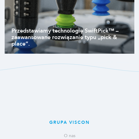
Przedstawiamy technologię SwiftPick™ –
zaawansowane rozwiązanie typu „pick &
place”.
GRUPA VISCON
O nas