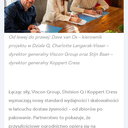
Od lewej do prawej: Dave van Os – kierownik
projektu w Dziale Q, Charlotte Langerak-Visser –
dyrektor generalny Viscon Group oraz Stijn Baan –
dyrektor generalny Koppert Cress
Łącząc siły, Viscon Group, Division Q i Koppert Cress
wyznaczają nowy standard wydajności i skalowalności
w łańcuchu dostaw żywności – od zbiorów po
pakowanie. Partnerstwo to pokazuje, że
przyszłościowe ogrodnictwo opiera się na