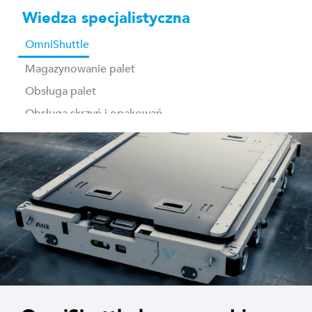
Wiedza specjalistyczna
OmniShuttle
Magazynowanie palet
Obsługa palet
Obsługa skrzyń i opakowań
Oprogramowanie do identyfikowania i kontroli
Podnośniki paletowe
(Rozładunek) palet
Przenośniki
Robotyka
Pojazdy bezobsługowe (AGV) / Mobilne roboty autonom
Czyszczenie skrzynek