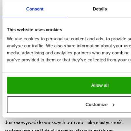
jak i pionowej.
DOWIEDZ SIĘ WIĘCEJ
Rozwiązania dostosowane do
Twojej działalności
W oparciu o specyfikę Państwa działalności, infrastrukturę
i preferencje nasi inżynierowie opracowują optymalny
schemat logistyczny. Korzystamy ze standardowych
komponentów, które można łatwo modyfikować i
dostosowywać do większych potrzeb. Taką elastyczność