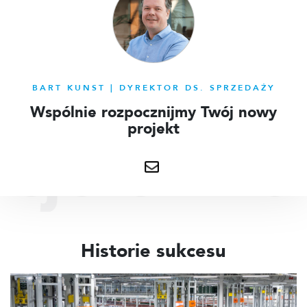
BART KUNST | DYREKTOR DS. SPRZEDAŻY
Wspólnie rozpocznijmy Twój nowy
projekt
 o klient
Wyślij
mi
e-
Historie sukcesu
mail