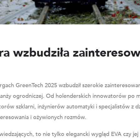
ra wzbudziła zainteresow
rgach GreenTech 2025 wzbudził szerokie zainteresowan
branży ogrodniczej. Od holenderskich innowatorów po
orów szklarni, inżynierów automatyki i specjalistów z d
nteresowania i ożywionych rozmów.
iedzających, to nie tylko elegancki wygląd EVA czy jej