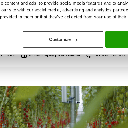
e content and ads, to provide social media features and to analy
 our site with our social media, advertising and analytics partn
 provided to them or that they’ve collected from your use of their
 SCHOEMAKER | DYREKTOR DS. SPRZEDAŻY
lnie rozpocznijmy Twój nowy proje
Customize
 mi e-mail
Skontaktuj się przez LinkedIn
+31 6 524 35 647