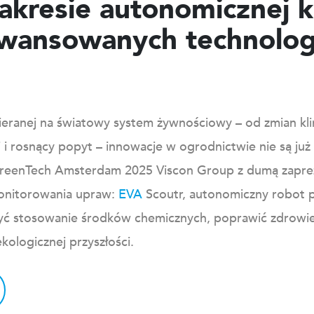
akresie autonomicznej k
wansowanych technolog
wieranej na światowy system żywnościowy – od zmian kl
 i rosnący popyt – innowacje w ogrodnictwie nie są ju
GreenTech Amsterdam 2025
Viscon
Group z dumą zapre
onitorowania upraw:
EVA
Scoutr
, autonomiczny robot 
yć stosowanie środków chemicznych, poprawić zdrowie 
kologicznej przyszłości.