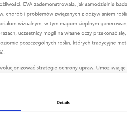
ożliwości. EVA zademonstrowała, jak samodzielnie bada 
, chorób i problemów związanych z odżywianiem rośli
eriałom wizualnym, w tym mapom cieplnym generowanym
azach, uczestnicy mogli na własne oczy przekonać się,
poziomie poszczególnych roślin, których tradycyjne me
ić.
ewolucjonizować strategie ochrony upraw. Umożliwiają
ga zapobiegać rozprzestrzenianiu się problemów, zan
raniczając zbędne zabiegi. Jednocześnie jego autonomic
nie zmniejsza potrzebę ręcznego monitorowania upraw, 
Details
wartości. Efekt? Bardziej inteligentna i wydajniejsza szk
ych kosztach produkcji.