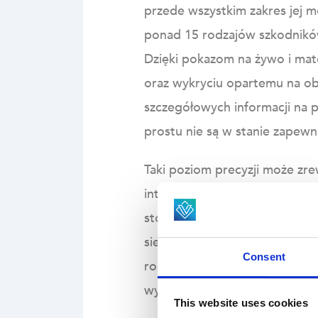
przede wszystkim zakres jej m
ponad 15 rodzajów szkodników
Dzięki pokazom na żywo i mat
oraz wykryciu opartemu na obr
szczegółowych informacji na 
prostu nie są w stanie zapewn
Taki poziom precyzji może zr
interwencję, system EVA poma
stopień – chroniąc plony i og
siedem dni w tygodniu, znacz
Consent
roboczą na zadania o większej 
wyższej wydajności przy niższ
This website uses cookies