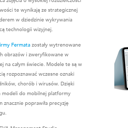
a zdjęcia o wysokiej rozdzielczości
wości te wynikają ze strategicznej
iderem w dziedzinie wykrywania
 technologii wizyjnej.
firmy Fermata
zostały wytrenowane
h obrazów i zweryfikowane w
wej na całym świecie. Modele te są w
cią rozpoznawać wczesne oznaki
ików, chorób i wirusów. Dzięki
 modeli do mobilnej platformy
n znacznie poprawiła precyzję
gu.