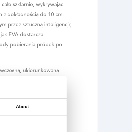
całe szklarnie, wykrywając
n z dokładnością do 10 cm.
 przez sztuczną inteligencję
 jak EVA dostarcza
tody pobierania próbek po
c wczesną, ukierunkowaną
im osiągną one poważniejszy
zna praca przez całą dobę,
co pozwala przeznaczyć siłę
About
larnia – oraz jasna droga do