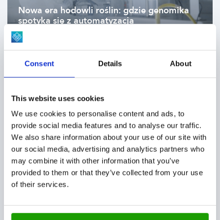
Nowa era hodowli roślin: gdzie genomika
spotyka się z automatyzacją
AKTUALNOŚCI
Consent
Details
About
This website uses cookies
Grupa Looije wybiera Viscon na
strategicznego partnera w zakresie
We use cookies to personalise content and ads, to
automatyzacji dla nowej lokalizacji
provide social media features and to analyse our traffic.
produkcyjnej
We also share information about your use of our site with
our social media, advertising and analytics partners who
may combine it with other information that you’ve
provided to them or that they’ve collected from your use
AKTUALNOŚCI
of their services.