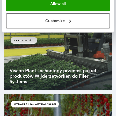
Viscon Group, Division Q i Koppert Cress
Allow all
podpisują strategiczne porozumienie
partnerskie dotyczące automatyzacji
procesów po zbiorach
Customize
AKTUALNOŚCI
Viscon Plant Technology przenosi pakiet
produktów Wijderzetvorken do Flier
Systems
WYDARZENIA, AKTUALNOŚCI