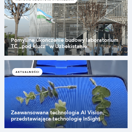
Pomyślne ukończenie budowy laboratorium
TC „pod klucz” w Uzbekistanie
AKTUALNOŚCI
Zaawansowana technologia AI Vision,
przedstawiająca technologię InSight