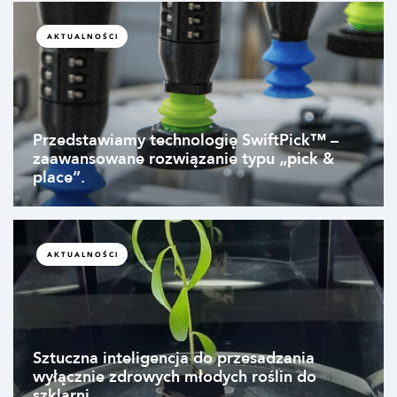
AKTUALNOŚCI
Przedstawiamy technologię SwiftPick™ –
zaawansowane rozwiązanie typu „pick &
place”.
AKTUALNOŚCI
Sztuczna inteligencja do przesadzania
wyłącznie zdrowych młodych roślin do
szklarni