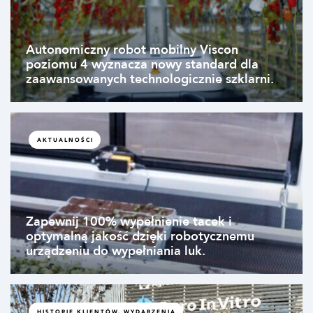
Autonomiczny robot mobilny Viscon
poziomu 4 wyznacza nowy standard dla
zaawansowanych technologicznie szklarni.
AKTUALNOŚCI
Zapewnij 100% wypełnienie tacek i
optymalną jakość dzięki robotycznemu
urządzeniu do wypełniania luk.
HISTORIE KLIENTÓW, WYDARZENIA