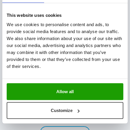
Plant Technology
Świeże produkty
This website uses cookies
Rozwiązania dla wylęgarni
We use cookies to personalise content and ads, to
Logistyka magazynowa i produkcyjna
provide social media features and to analyse our traffic.
Integracja oprogramowania
We also share information about your use of our site with
our social media, advertising and analytics partners who
SKONTAKTUJ SIĘ Z NAMI
may combine it with other information that you’ve
provided to them or that they’ve collected from your use
Mijlweg 18
of their services.
3295 KH ‘s-Gravendeel
Holandia
+31 (0) 78 673 9898
Allow all
INFO@VISCON.EU
NEWSLETTER
Customize
Bądź na bieżąco z najnowszymi wiadomościami i realizacjami.